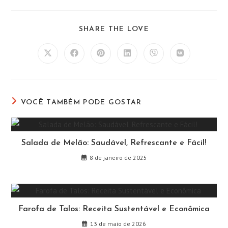
COMPARTILHAR
SHARE THE LOVE
ESTE
CONTEÚDO
Abre
Abre
Abre
Abre
Abre
Abre
em
em
em
em
em
em
uma
uma
uma
uma
uma
uma
nova
nova
nova
nova
nova
nova
janela
janela
janela
janela
janela
janela
VOCÊ TAMBÉM PODE GOSTAR
Salada de Melão: Saudável, Refrescante e Fácil!
8 de janeiro de 2025
Farofa de Talos: Receita Sustentável e Econômica
13 de maio de 2026