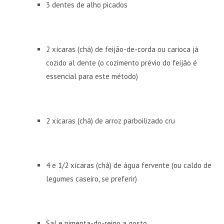
3 dentes de alho picados
2 xícaras (chá) de feijão-de-corda ou carioca já
cozido al dente (o cozimento prévio do feijão é
essencial para este método)
2 xícaras (chá) de arroz parboilizado cru
4 e 1/2 xícaras (chá) de água fervente (ou caldo de
legumes caseiro, se preferir)
Sal e pimenta-do-reino a gosto