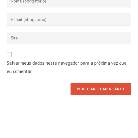
seu
nome
Digite
ou
seu
nome
endereço
Digite
de
de
o
usuário
e-
URL
para
mail
do
comentar
Salvar meus dados neste navegador para a próxima vez que
para
seu
comentar
eu comentar.
site
(opcional)