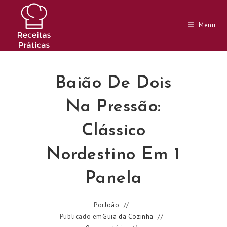
Ir
para
Menu
o
conteúdo
Baião De Dois
Na Pressão:
Clássico
Nordestino Em 1
Panela
Por
João
Publicado em
Guia da Cozinha