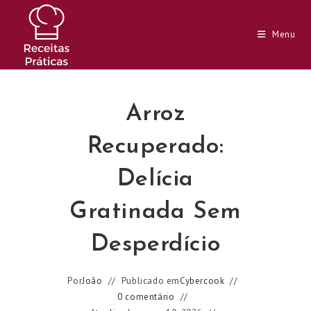
Ir
para
Menu
o
conteúdo
Arroz
Recuperado:
Delícia
Gratinada Sem
Desperdício
Por
João
Publicado em
Cybercook
0 comentário