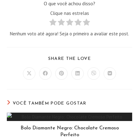
O que você achou disso?
Clique nas estrelas
Nenhum voto até agora! Seja o primeiro a avaliar este post.
COMPARTILHAR
SHARE THE LOVE
ESTE
CONTEÚDO
Abre
Abre
Abre
Abre
Abre
Abre
em
em
em
em
em
em
uma
uma
uma
uma
uma
uma
nova
nova
nova
nova
nova
nova
janela
janela
janela
janela
janela
janela
VOCÊ TAMBÉM PODE GOSTAR
Bolo Diamante Negro: Chocolate Cremoso
Perfeito