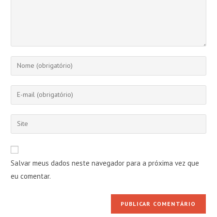
Digite
seu
nome
Digite
ou
seu
nome
endereço
Digite
de
de
o
usuário
e-
URL
para
mail
do
comentar
Salvar meus dados neste navegador para a próxima vez que
para
seu
comentar
eu comentar.
site
(opcional)