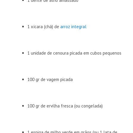
1 dente de alho amassado
1 xícara (chá) de
arroz integral
1 unidade de cenoura picada em cubos pequenos
100 gr de vagem picada
100 gr de ervilha fresca (ou congelada)
1 espiga de milho verde em grãos (ou 1 lata de