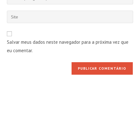
ou
seu
nome
endereço
Digite
de
de
o
usuário
e-
URL
para
mail
do
comentar
Salvar meus dados neste navegador para a próxima vez que
para
seu
comentar
eu comentar.
site
(opcional)