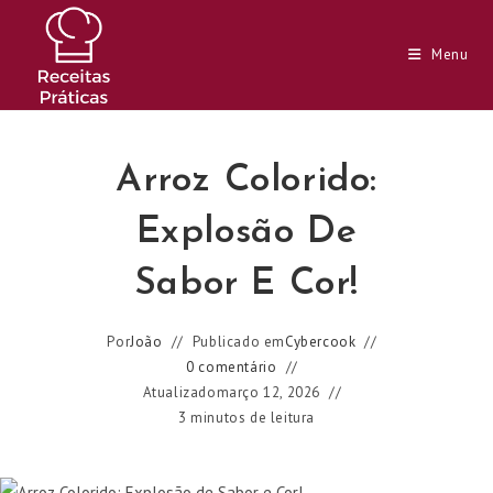
Ir
para
Menu
o
conteúdo
Arroz Colorido:
Explosão De
Sabor E Cor!
Por
João
Publicado em
Cybercook
0 comentário
Atualizado
março 12, 2026
3 minutos de leitura