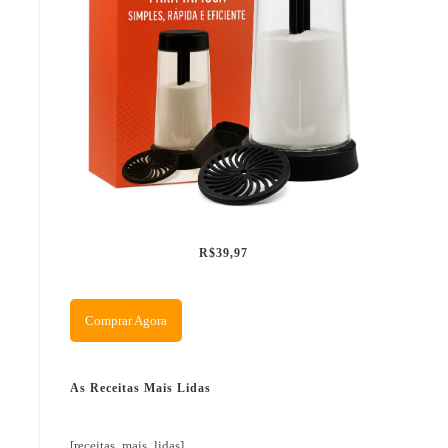
R$39,97
Comprar Agora
As Receitas Mais Lidas
[receitas_mais_lidas]