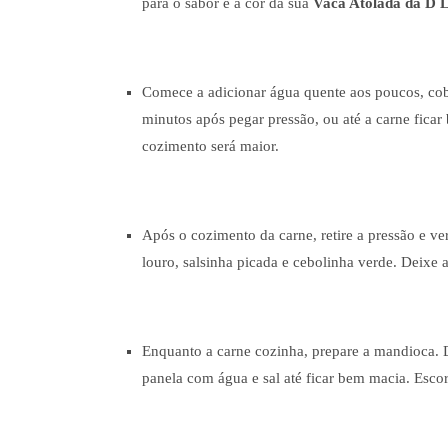
para o sabor e a cor da sua
Vaca Atolada da D 
Comece a adicionar água quente aos poucos, cob
minutos após pegar pressão, ou até a carne fic
cozimento será maior.
Após o cozimento da carne, retire a pressão e ver
louro, salsinha picada e cebolinha verde. Deix
Enquanto a carne cozinha, prepare a mandioca. 
panela com água e sal até ficar bem macia. Escor