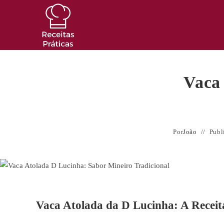
Ir
para
o
conteúdo
Vaca
Por
João
Publ
Vaca Atolada da D Lucinha: A Receit