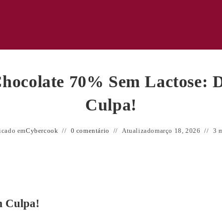
Chocolate 70% Sem Lactose: 
Culpa!
icado em
Cybercook
0 comentário
Atualizado
março 18, 2026
3 m
m Culpa!