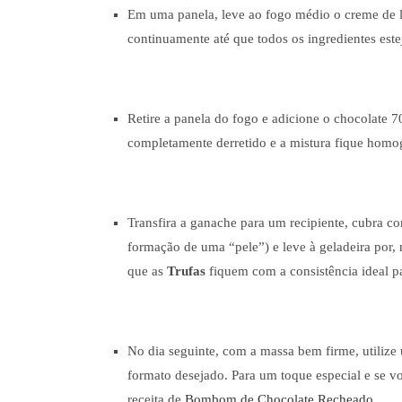
Em uma panela, leve ao fogo médio o creme de le
continuamente até que todos os ingredientes est
Retire a panela do fogo e adicione o chocolate 
completamente derretido e a mistura fique homogê
Transfira a ganache para um recipiente, cubra com
formação de uma “pele”) e leve à geladeira por,
que as
Trufas
fiquem com a consistência ideal p
No dia seguinte, com a massa bem firme, utilize
formato desejado. Para um toque especial e se 
receita de
Bombom de Chocolate Recheado
.