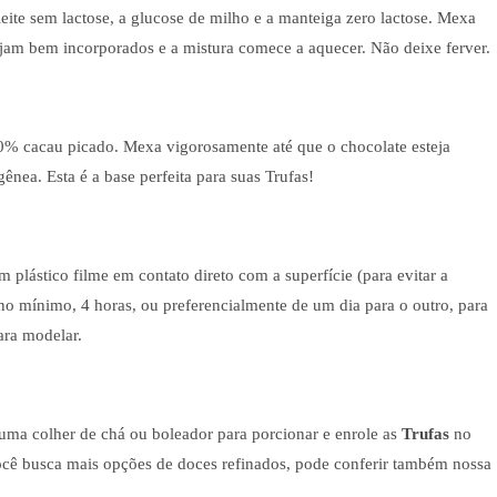
ite sem lactose, a glucose de milho e a manteiga zero lactose. Mexa
ejam bem incorporados e a mistura comece a aquecer. Não deixe ferver.
70% cacau picado. Mexa vigorosamente até que o chocolate esteja
nea. Esta é a base perfeita para suas Trufas!
 plástico filme em contato direto com a superfície (para evitar a
 no mínimo, 4 horas, ou preferencialmente de um dia para o outro, para
ara modelar.
 uma colher de chá ou boleador para porcionar e enrole as
Trufas
no
você busca mais opções de doces refinados, pode conferir também nossa