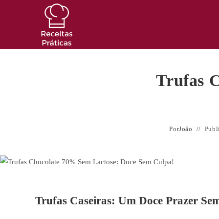
Ir
para
o
conteúdo
Trufas 
Por
João
Publ
Trufas Caseiras: Um Doce Prazer Se