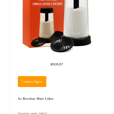
R$39,97
Comprar Agora
As Receitas Mais Lidas
[receitas_mais_lidas]