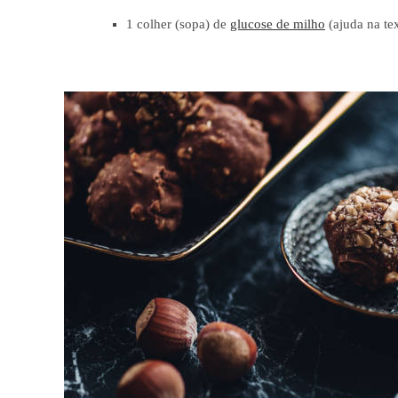
1 colher (sopa) de
glucose de milho
(ajuda na tex