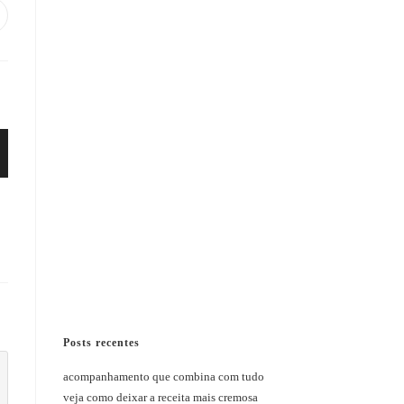
bre
m
ma
ova
nela
Posts recentes
acompanhamento que combina com tudo
veja como deixar a receita mais cremosa