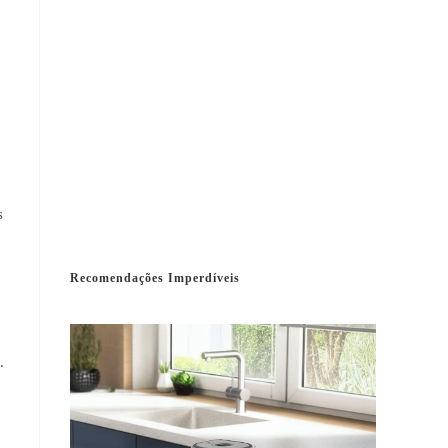
s
Recomendações Imperdíveis
.