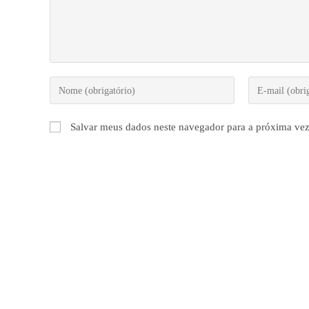
Digite
Digite
seu
seu
nome
endereço
Salvar meus dados neste navegador para a próxima vez
ou
de
nome
e-
de
mail
usuário
para
para
comentar
comentar