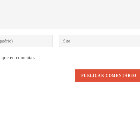
Digite
o
URL
 que eu comentar.
do
seu
site
(opcional)