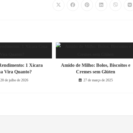
Abre
Abre
Abre
Abre
Abre
A
em
em
em
em
em
e
uma
uma
uma
uma
uma
u
nova
nova
nova
nova
nova
n
janela
janela
janela
janela
janela
ja
Rendimento: 1 Xícara
Amido de Milho: Bolos, Biscoitos e
a Vira Quanto?
Cremes sem Glúten
20 de julho de 2026
27 de março de 2025