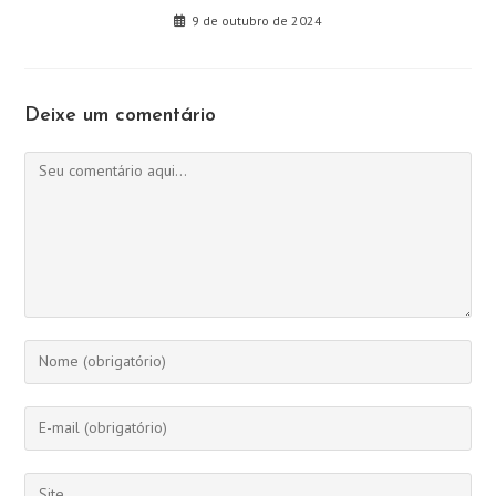
9 de outubro de 2024
Deixe um comentário
Comentário
Digite
seu
nome
Digite
ou
seu
nome
endereço
Digite
de