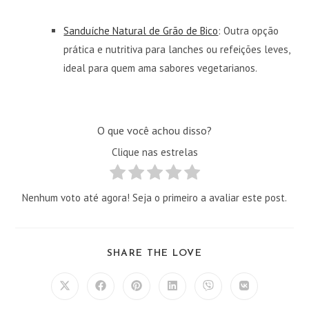
Sanduíche Natural de Grão de Bico
: Outra opção
prática e nutritiva para lanches ou refeições leves,
ideal para quem ama sabores vegetarianos.
O que você achou disso?
Clique nas estrelas
Nenhum voto até agora! Seja o primeiro a avaliar este post.
COMPARTILHAR
SHARE THE LOVE
ESTE
CONTEÚDO
Abre
Abre
Abre
Abre
Abre
Abre
em
em
em
em
em
em