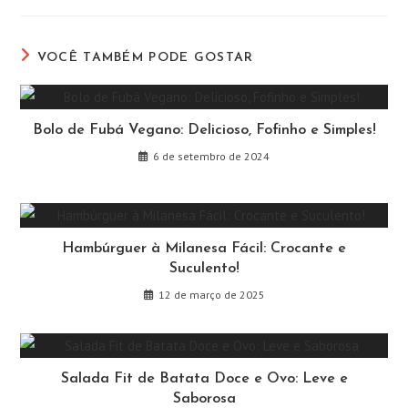
uma
uma
uma
uma
uma
uma
nova
nova
nova
nova
nova
nova
janela
janela
janela
janela
janela
janela
VOCÊ TAMBÉM PODE GOSTAR
Bolo de Fubá Vegano: Delicioso, Fofinho e Simples!
6 de setembro de 2024
Hambúrguer à Milanesa Fácil: Crocante e
Suculento!
12 de março de 2025
Salada Fit de Batata Doce e Ovo: Leve e
Saborosa