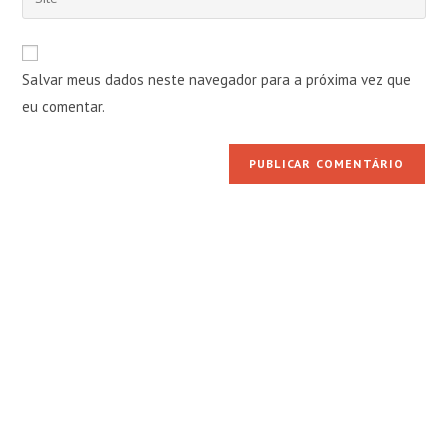
de
o
usuário
e-
URL
para
mail
do
comentar
Salvar meus dados neste navegador para a próxima vez que
para
seu
comentar
eu comentar.
site
(opcional)