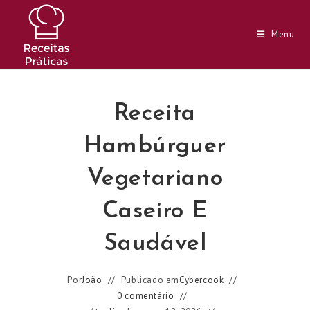
Ir
para
Menu
o
conteúdo
Receita
Hambúrguer
Vegetariano
Caseiro E
Saudável
Por
João
Publicado em
Cybercook
0 comentário