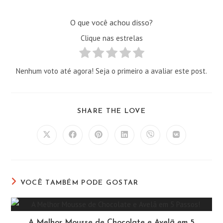
O que você achou disso?
Clique nas estrelas
Nenhum voto até agora! Seja o primeiro a avaliar este post.
COMPARTILHAR
SHARE THE LOVE
ESTE
CONTEÚDO
Abre
Abre
Abre
Abre
Abre
Abre
em
em
em
em
em
em
uma
uma
uma
uma
uma
uma
nova
nova
nova
nova
nova
nova
janela
janela
janela
janela
janela
janela
VOCÊ TAMBÉM PODE GOSTAR
A Melhor Mousse de Chocolate e Avelã em 5