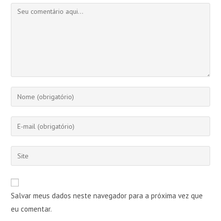
Comentário
Digite
seu
nome
Digite
ou
seu
nome
endereço
Digite
de
de
o
usuário
e-
URL
para
mail
do
comentar
Salvar meus dados neste navegador para a próxima vez que
para
seu
comentar
eu comentar.
site