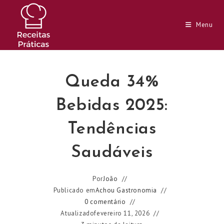
Ir
para
Menu
o
conteúdo
Queda 34%
Bebidas 2025:
Tendências
Saudáveis
Por
João
Publicado em
Achou Gastronomia
0 comentário
Atualizado
fevereiro 11, 2026