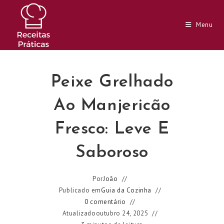
Ir
para
Menu
o
conteúdo
Peixe Grelhado
Ao Manjericão
Fresco: Leve E
Saboroso
Por
João
Publicado em
Guia da Cozinha
0 comentário
Atualizado
outubro 24, 2025