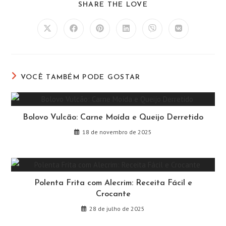
COMPARTILHAR
SHARE THE LOVE
ESTE
CONTEÚDO
Abre
Abre
Abre
Abre
Abre
Abre
em
em
em
em
em
em
uma
uma
uma
uma
uma
uma
nova
nova
nova
nova
nova
nova
janela
janela
janela
janela
janela
janela
VOCÊ TAMBÉM PODE GOSTAR
Bolovo Vulcão: Carne Moída e Queijo Derretido
18 de novembro de 2025
Polenta Frita com Alecrim: Receita Fácil e
Crocante
28 de julho de 2025