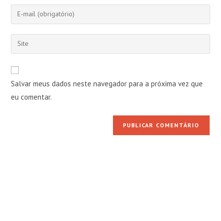
nome
Digite
ou
seu
nome
endereço
Digite
de
de
o
usuário
e-
URL
para
mail
do
comentar
Salvar meus dados neste navegador para a próxima vez que
para
seu
comentar
eu comentar.
site
(opcional)