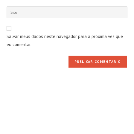
nome
endereço
Digite
de
de
o
usuário
e-
URL
para
mail
do
comentar
Salvar meus dados neste navegador para a próxima vez que
para
seu
comentar
eu comentar.
site
(opcional)