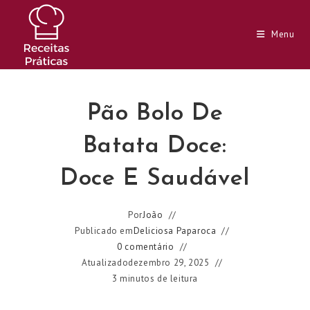
Ir
para
Menu
o
conteúdo
Pão Bolo De
Batata Doce:
Doce E Saudável
Por
João
Publicado em
Deliciosa Paparoca
0 comentário
Atualizado
dezembro 29, 2025
3 minutos de leitura