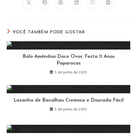
Abre
Abre
Abre
Abre
Abre
Abre
em
em
em
em
em
em
uma
uma
uma
uma
uma
uma
nova
nova
nova
nova
nova
nova
janela
janela
janela
janela
janela
janela
VOCÊ TAMBÉM PODE GOSTAR
Bolo Amêndoa Doce Ovos: Festa 11 Anos
Paparocas
5 de junho de 2025
Lasanha de Bacalhau Cremosa e Dourada Fácil
5 de junho de 2025