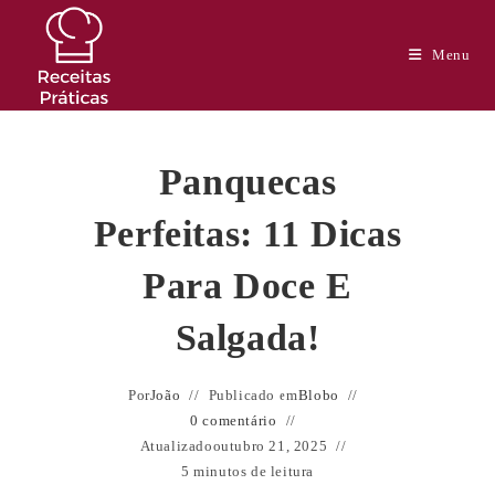
Ir
para
Menu
o
conteúdo
Panquecas
Perfeitas: 11 Dicas
Para Doce E
Salgada!
Por
João
Publicado em
Blobo
0 comentário
Atualizado
outubro 21, 2025
5 minutos de leitura