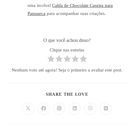
uma incrível
Calda de Chocolate Caseira para
Panqueca
para acompanhar suas criações.
O que você achou disso?
Clique nas estrelas
Nenhum voto até agora! Seja o primeiro a avaliar este post.
COMPARTILHAR
SHARE THE LOVE
ESTE
CONTEÚDO
Abre
Abre
Abre
Abre
Abre
Abre
em
em
em
em
em
em
uma
uma
uma
uma
uma
uma
nova
nova
nova
nova
nova
nova
janela
janela
janela
janela
janela
janela