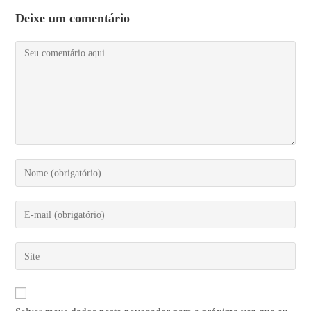
Deixe um comentário
Comentário
Digite
seu
nome
Digite
ou
seu
nome
endereço
Digite
de
de
o
usuário
e-
URL
para
mail
do
comentar