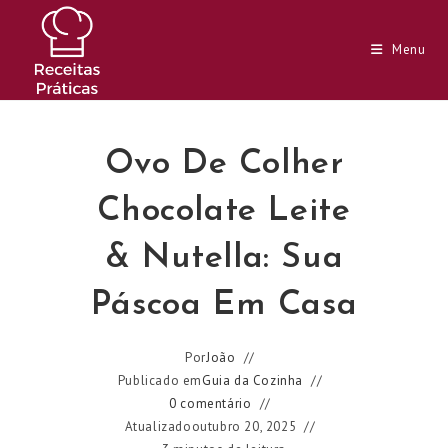
Ir
para
Menu
o
conteúdo
Ovo De Colher
Chocolate Leite
& Nutella: Sua
Páscoa Em Casa
Por
João
Publicado em
Guia da Cozinha
0 comentário
Atualizado
outubro 20, 2025