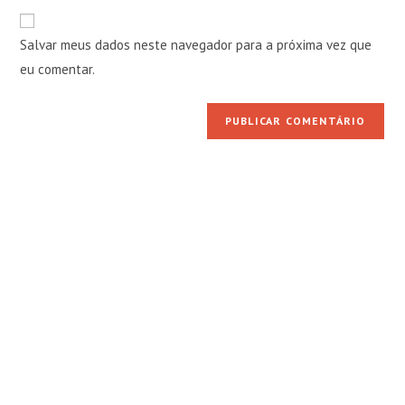
e-
URL
para
mail
do
comentar
Salvar meus dados neste navegador para a próxima vez que
para
seu
comentar
eu comentar.
site
(opcional)