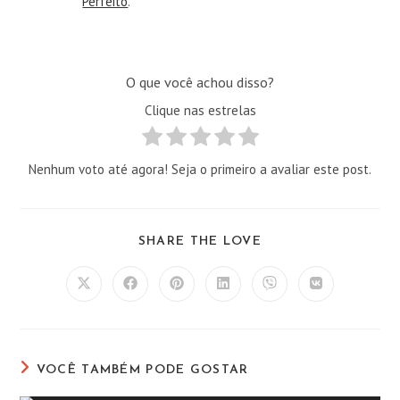
Perfeito
.
O que você achou disso?
Clique nas estrelas
Nenhum voto até agora! Seja o primeiro a avaliar este post.
COMPARTILHAR
SHARE THE LOVE
ESTE
CONTEÚDO
Abre
Abre
Abre
Abre
Abre
Abre
em
em
em
em
em
em
uma
uma
uma
uma
uma
uma
nova
nova
nova
nova
nova
nova
janela
janela
janela
janela
janela
janela
VOCÊ TAMBÉM PODE GOSTAR