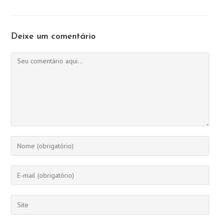
Deixe um comentário
Comentário
Digite
seu
nome
Digite
ou
seu
nome
endereço
Digite
de
de
o
usuário