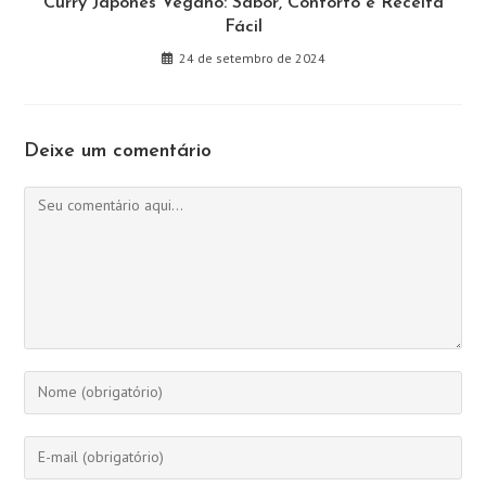
Curry Japonês Vegano: Sabor, Conforto e Receita
Fácil
24 de setembro de 2024
Deixe um comentário
Comentário
Digite
seu
nome
Digite
ou
seu