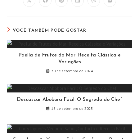
Abre
Abre
Abre
Abre
Abre
Abre
em
em
em
em
em
em
uma
uma
uma
uma
uma
uma
nova
nova
nova
nova
nova
nova
janela
janela
janela
janela
janela
janela
VOCÊ TAMBÉM PODE GOSTAR
Paella de Frutos do Mar: Receita Clássica e
Variações
20 de setembro de 2024
Descascar Abóbora Fácil: O Segredo do Chef
16 de setembro de 2025