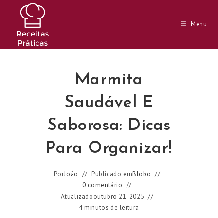
Ir
para
Menu
o
conteúdo
Marmita
Saudável E
Saborosa: Dicas
Para Organizar!
Por
João
Publicado em
Blobo
0 comentário
Atualizado
outubro 21, 2025
4 minutos de leitura