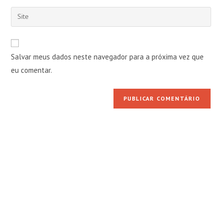
nome
endereço
Digite
de
de
o
usuário
e-
URL
para
mail
do
comentar
Salvar meus dados neste navegador para a próxima vez que
para
seu
comentar
eu comentar.
site
(opcional)