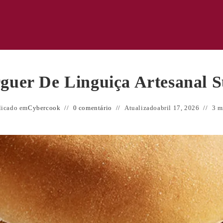
uer De Linguiça Artesanal S
licado em
Cybercook
0 comentário
Atualizado
abril 17, 2026
3 m