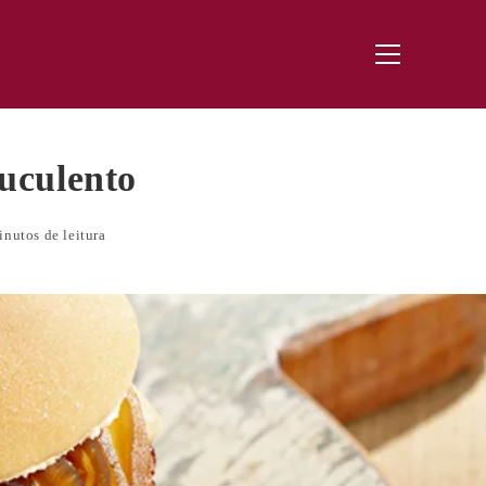
Menu
principal
uculento
inutos de leitura