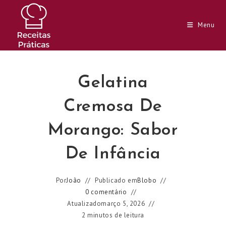
Ir
para
Menu
o
conteúdo
Gelatina
Cremosa De
Morango: Sabor
De Infância
Por
João
Publicado em
Blobo
0 comentário
Atualizado
março 5, 2026
2 minutos de leitura