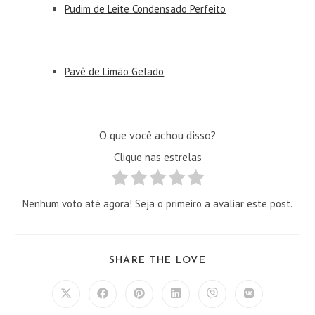
Pudim de Leite Condensado Perfeito
Pavê de Limão Gelado
O que você achou disso?
Clique nas estrelas
Nenhum voto até agora! Seja o primeiro a avaliar este post.
COMPARTILHAR
SHARE THE LOVE
ESTE
CONTEÚDO
Abre
Abre
Abre
Abre
Abre
Abre
em
em
em
em
em
em