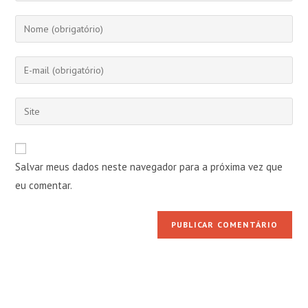
Digite
seu
nome
Digite
ou
seu
nome
endereço
Digite
de
de
o
usuário
e-
URL
para
mail
do
comentar
Salvar meus dados neste navegador para a próxima vez que
para
seu
comentar
eu comentar.
site
(opcional)