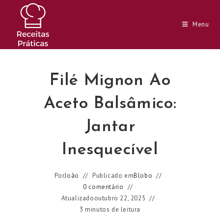
Ir
para
Menu
o
conteúdo
Filé Mignon Ao
Aceto Balsâmico:
Jantar
Inesquecível
Por
João
Publicado em
Blobo
0 comentário
Atualizado
outubro 22, 2025
3 minutos de leitura