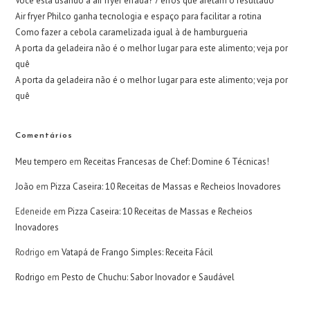
Você está usando a air fryer errada? 7 erros que afetam o resultado
Air fryer Philco ganha tecnologia e espaço para facilitar a rotina
Como fazer a cebola caramelizada igual à de hamburgueria
A porta da geladeira não é o melhor lugar para este alimento; veja por
quê
A porta da geladeira não é o melhor lugar para este alimento; veja por
quê
Comentários
Meu tempero
em
Receitas Francesas de Chef: Domine 6 Técnicas!
João
em
Pizza Caseira: 10 Receitas de Massas e Recheios Inovadores
Edeneide
em
Pizza Caseira: 10 Receitas de Massas e Recheios
Inovadores
Rodrigo
em
Vatapá de Frango Simples: Receita Fácil
Rodrigo
em
Pesto de Chuchu: Sabor Inovador e Saudável