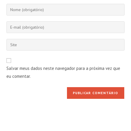
Digite
seu
nome
Digite
ou
seu
nome
endereço
Digite
de
de
o
usuário
e-
URL
para
mail
do
comentar
Salvar meus dados neste navegador para a próxima vez que
para
seu
comentar
eu comentar.
site
(opcional)