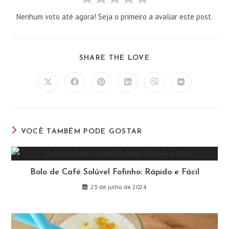
Nenhum voto até agora! Seja o primeiro a avaliar este post.
COMPARTILHAR
SHARE THE LOVE
ESTE
CONTEÚDO
Abre
Abre
Abre
Abre
Abre
Abre
em
em
em
em
em
em
uma
uma
uma
uma
uma
uma
nova
nova
nova
nova
nova
nova
janela
janela
janela
janela
janela
janela
VOCÊ TAMBÉM PODE GOSTAR
Bolo de Café Solúvel Fofinho: Rápido e Fácil
23 de julho de 2024