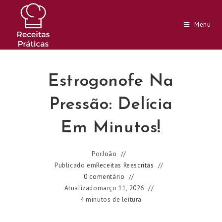
Ir
para
Menu
o
conteúdo
Estrogonofe Na
Pressão: Delícia
Em Minutos!
Por
João
Publicado em
Receitas Reescritas
0 comentário
Atualizado
março 11, 2026
4 minutos de leitura