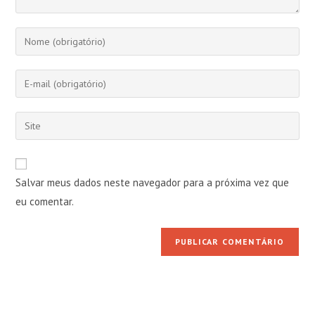
Digite
seu
nome
Digite
ou
seu
nome
endereço
Digite
de
de
o
usuário
e-
URL
para
mail
do
comentar
Salvar meus dados neste navegador para a próxima vez que
para
seu
comentar
eu comentar.
site
(opcional)