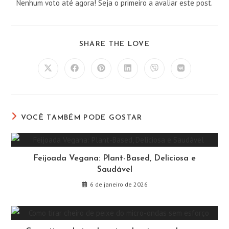
Nenhum voto até agora! Seja o primeiro a avaliar este post.
COMPARTILHAR
SHARE THE LOVE
ESTE
CONTEÚDO
Abre
Abre
Abre
Abre
Abre
Abre
em
em
em
em
em
em
uma
uma
uma
uma
uma
uma
nova
nova
nova
nova
nova
nova
janela
janela
janela
janela
janela
janela
VOCÊ TAMBÉM PODE GOSTAR
Feijoada Vegana: Plant-Based, Deliciosa e
Saudável
6 de janeiro de 2026