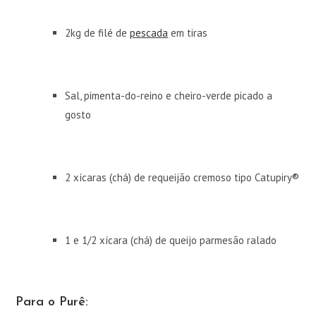
2kg de filé de
pescada
em tiras
Sal, pimenta-do-reino e cheiro-verde picado a
gosto
2 xícaras (chá) de requeijão cremoso tipo Catupiry®
1 e 1/2 xícara (chá) de queijo parmesão ralado
Para o Purê: