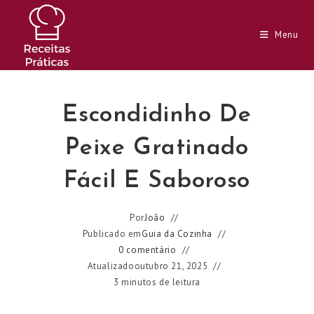
Ir
para
Menu
o
conteúdo
Escondidinho De
Peixe Gratinado
Fácil E Saboroso
Por
João
Publicado em
Guia da Cozinha
0 comentário
Atualizado
outubro 21, 2025
3 minutos de leitura