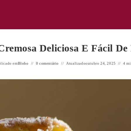
remosa Deliciosa E Fácil De 
licado em
Blobo
0 comentário
Atualizado
outubro 24, 2025
4 mi