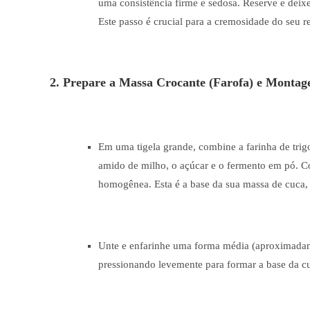
uma consistência firme e sedosa. Reserve e deix
Este passo é crucial para a cremosidade do seu r
2. Prepare a Massa Crocante (Farofa) e Monta
Em uma tigela grande, combine a farinha de trigo
amido de milho, o açúcar e o fermento em pó. Co
homogênea. Esta é a base da sua massa de cuca, 
Unte e enfarinhe uma forma média (aproximadam
pressionando levemente para formar a base da c