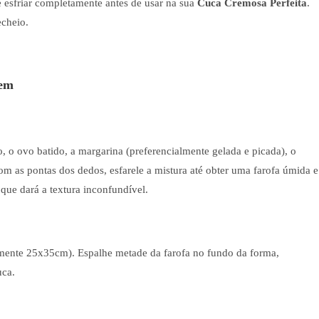
e esfriar completamente antes de usar na sua
Cuca Cremosa Perfeita
.
echeio.
gem
, o ovo batido, a margarina (preferencialmente gelada e picada), o
m as pontas dos dedos, esfarele a mistura até obter uma farofa úmida e
que dará a textura inconfundível.
ente 25x35cm). Espalhe metade da farofa no fundo da forma,
uca.