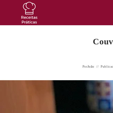
Ir
para
o
conteúdo
Couv
Por
João
Publica