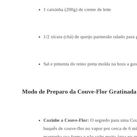
1 caixinha (200g) de creme de leite
1/2 xícara (chá) de queijo parmesão ralado para 
Sal e pimenta do reino preta moída na hora a gos
Modo de Preparo da Couve-Flor Gratinada 
Cozinhe a Couve-Flor:
O segredo para uma Couv
buquês de couve-flor no vapor por cerca de 6 min
mantenha sua forma e não solte muita água no gr