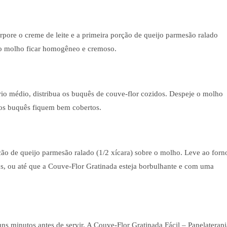
rpore o creme de leite e a primeira porção de queijo parmesão ralado
 e o molho ficar homogêneo e cremoso.
io médio, distribua os buquês de couve-flor cozidos. Despeje o molho
 os buquês fiquem bem cobertos.
o de queijo parmesão ralado (1/2 xícara) sobre o molho. Leve ao forn
s, ou até que a Couve-Flor Gratinada esteja borbulhante e com uma
ns minutos antes de servir. A Couve-Flor Gratinada Fácil – Panelaterapi