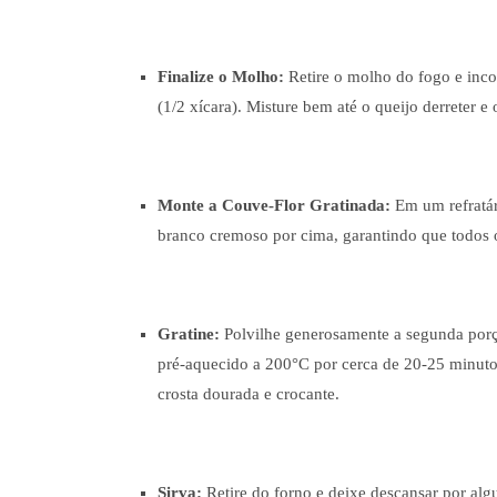
Finalize o Molho:
Retire o molho do fogo e inco
(1/2 xícara). Misture bem até o queijo derreter
Monte a Couve-Flor Gratinada:
Em um refratár
branco cremoso por cima, garantindo que todos
Gratine:
Polvilhe generosamente a segunda porçã
pré-aquecido a 200°C por cerca de 20-25 minuto
crosta dourada e crocante.
Sirva:
Retire do forno e deixe descansar por algu