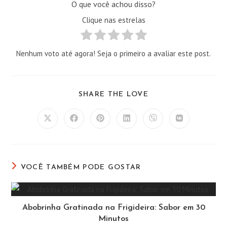
O que você achou disso?
Clique nas estrelas
Nenhum voto até agora! Seja o primeiro a avaliar este post.
COMPARTILHAR
SHARE THE LOVE
ESTE
CONTEÚDO
Abre
Abre
Abre
Abre
Abre
Abre
em
em
em
em
em
em
uma
uma
uma
uma
uma
uma
nova
nova
nova
nova
nova
nova
janela
janela
janela
janela
janela
janela
VOCÊ TAMBÉM PODE GOSTAR
Abobrinha Gratinada na Frigideira: Sabor em 30
Minutos