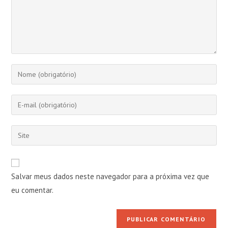
Digite
seu
nome
Digite
ou
seu
nome
endereço
Digite
de
de
o
usuário
e-
URL
para
mail
do
comentar
Salvar meus dados neste navegador para a próxima vez que
para
seu
comentar
eu comentar.
site
(opcional)