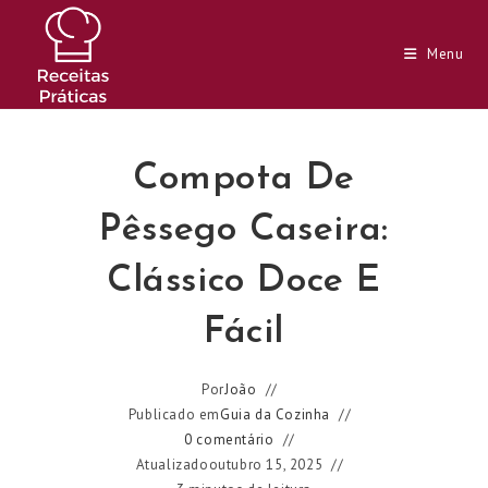
Ir
para
Menu
o
conteúdo
Compota De
Pêssego Caseira:
Clássico Doce E
Fácil
Por
João
Publicado em
Guia da Cozinha
0 comentário
Atualizado
outubro 15, 2025