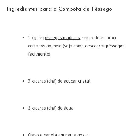
Ingredientes para a Compota de Pêssego
1 kg de
pêssegos maduros
, sem pele e caroço,
cortados ao meio (veja como
descascar pêssegos
facilmente
)
3 xícaras (chá) de
açúcar cristal
2 xícaras (chá) de água
Cravo e
canela em pau
a gosto