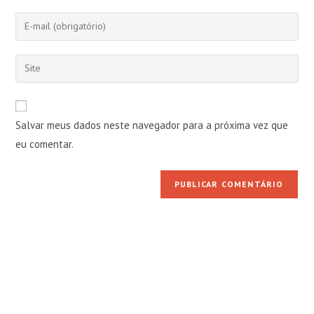
nome
Digite
ou
seu
nome
endereço
Digite
de
de
o
usuário
e-
URL
para
mail
do
comentar
Salvar meus dados neste navegador para a próxima vez que
para
seu
comentar
eu comentar.
site
(opcional)