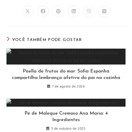
ESTE
CONTEÚDO
Abre
Abre
Abre
Abre
Abre
Abre
em
em
em
em
em
em
uma
uma
uma
uma
uma
uma
nova
nova
nova
nova
nova
nova
janela
janela
janela
janela
janela
janela
VOCÊ TAMBÉM PODE GOSTAR
Paella de frutos do mar: Sofia Espanha
compartilha lembrança afetiva do pai na cozinha
7 de agosto de 2026
Pé de Moleque Cremoso Ana Maria: 4
Ingredientes
3 de outubro de 2025