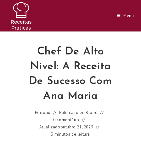
Ir
para
Menu
o
conteúdo
Chef De Alto
Nível: A Receita
De Sucesso Com
Ana Maria
Por
João
Publicado em
Blobo
0 comentário
Atualizado
outubro 21, 2025
3 minutos de leitura