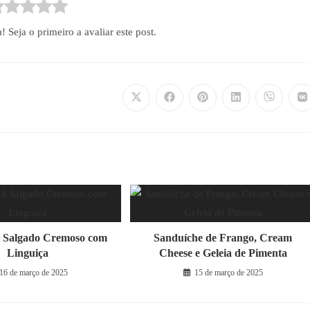
Seja o primeiro a avaliar este post.
Abre
Abre
Abre
Abre
Abre
A
em
em
em
em
em
e
uma
uma
uma
uma
uma
u
nova
nova
nova
nova
nova
n
janela
janela
janela
janela
janela
ja
Salgado Cremoso com
Sanduíche de Frango, Cream
Linguiça
Cheese e Geleia de Pimenta
16 de março de 2025
15 de março de 2025