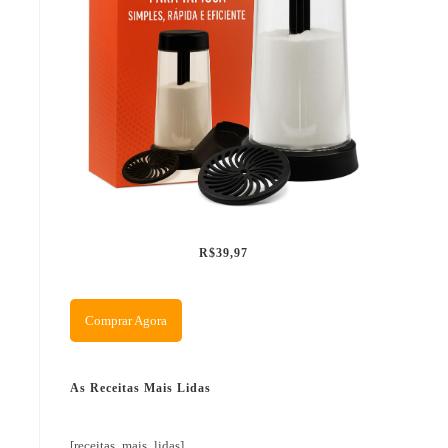
R$39,97
Comprar Agora
As Receitas Mais Lidas
[receitas_mais_lidas]