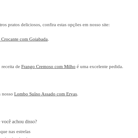
os pratos deliciosos, confira estas opções em nosso site:
a Crocante com Goiabada
.
 receita de
Frango Cremoso com Milho
é uma excelente pedida.
ra nosso
Lombo Suíno Assado com Ervas
.
 você achou disso?
ique nas estrelas