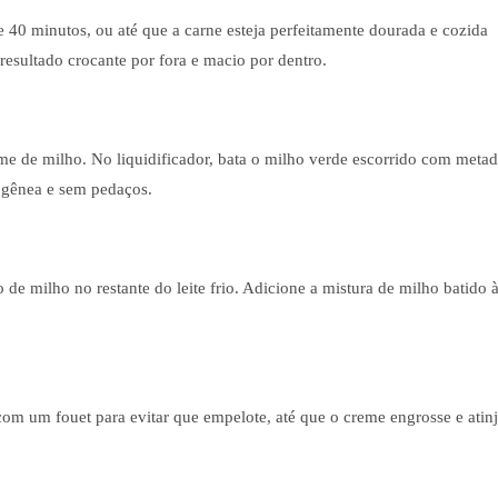
40 minutos, ou até que a carne esteja perfeitamente dourada e cozida
esultado crocante por fora e macio por dentro.
eme de milho. No liquidificador, bata o milho verde escorrido com meta
mogênea e sem pedaços.
e milho no restante do leite frio. Adicione a mistura de milho batido 
m um fouet para evitar que empelote, até que o creme engrosse e atin