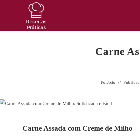
Ir
para
o
conteúdo
Carne As
Por
João
Publica
Carne Assada com Creme de Milho – M