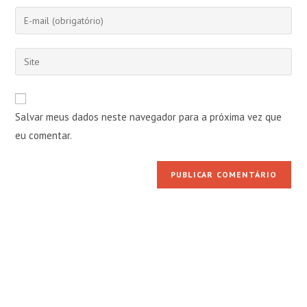
nome
Digite
ou
seu
nome
endereço
Digite
de
de
o
usuário
e-
URL
para
mail
do
comentar
Salvar meus dados neste navegador para a próxima vez que
para
seu
comentar
eu comentar.
site
(opcional)