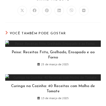
ESTE
CONTEÚDO
Abre
Abre
Abre
Abre
Abre
Abre
em
em
em
em
em
em
uma
uma
uma
uma
uma
uma
nova
nova
nova
nova
nova
nova
janela
janela
janela
janela
janela
janela
VOCÊ TAMBÉM PODE GOSTAR
Peixe: Receitas Frito, Grelhado, Ensopado e ao
Forno
25 de março de 2025
Curinga na Cozinha: 40 Receitas com Molho de
Tomate
13 de março de 2025