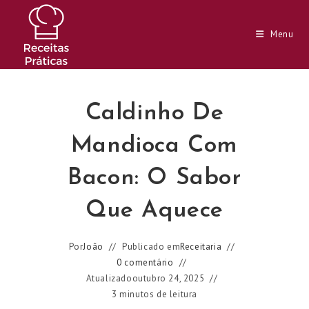
Ir
para
Menu
o
conteúdo
Caldinho De
Mandioca Com
Bacon: O Sabor
Que Aquece
Por
João
Publicado em
Receitaria
0 comentário
Atualizado
outubro 24, 2025
3 minutos de leitura