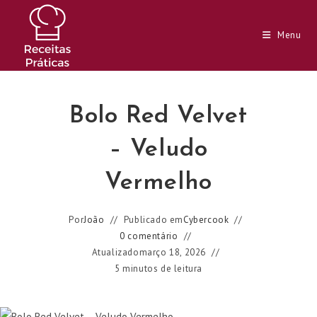
Ir
para
Menu
o
conteúdo
Bolo Red Velvet
– Veludo
Vermelho
Por
João
Publicado em
Cybercook
0 comentário
Atualizado
março 18, 2026
5 minutos de leitura