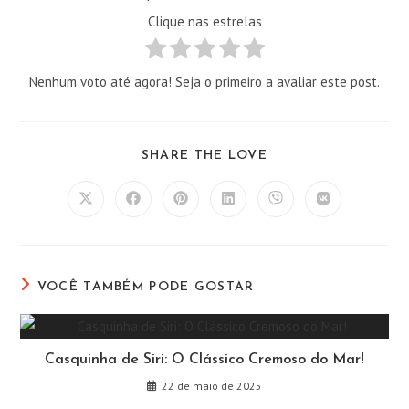
Clique nas estrelas
Nenhum voto até agora! Seja o primeiro a avaliar este post.
COMPARTILHAR
SHARE THE LOVE
ESTE
CONTEÚDO
Abre
Abre
Abre
Abre
Abre
Abre
em
em
em
em
em
em
uma
uma
uma
uma
uma
uma
nova
nova
nova
nova
nova
nova
janela
janela
janela
janela
janela
janela
VOCÊ TAMBÉM PODE GOSTAR
Casquinha de Siri: O Clássico Cremoso do Mar!
22 de maio de 2025