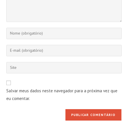
Digite
seu
nome
Digite
ou
seu
nome
endereço
Digite
de
de
o
usuário
e-
URL
para
mail
do
comentar
Salvar meus dados neste navegador para a próxima vez que
para
seu
comentar
eu comentar.
site
(opcional)