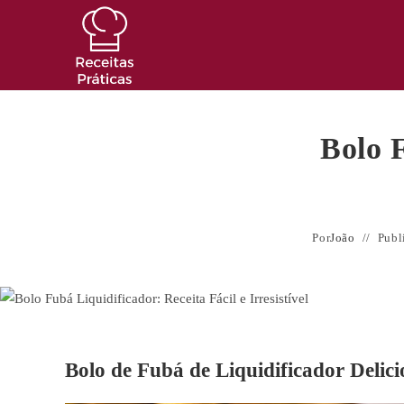
Ir
para
o
conteúdo
Bolo F
Por
João
Publ
Bolo de Fubá de Liquidificador Delici