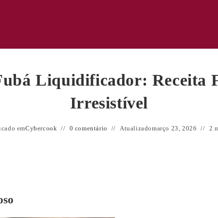
ubá Liquidificador: Receita 
Irresistível
icado em
Cybercook
0 comentário
Atualizado
março 23, 2026
2 m
oso