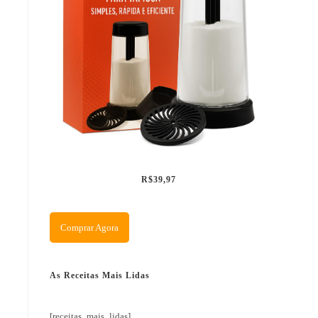
R$39,97
Comprar Agora
As Receitas Mais Lidas
[receitas_mais_lidas]