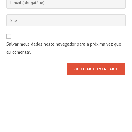
Digite
ou
seu
nome
endereço
Digite
de
de
o
usuário
e-
URL
para
mail
do
comentar
Salvar meus dados neste navegador para a próxima vez que
para
seu
comentar
eu comentar.
site
(opcional)