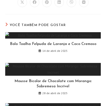
Abre
Abre
Abre
Abre
Abre
Abre
em
em
em
em
em
em
uma
uma
uma
uma
uma
uma
nova
nova
nova
nova
nova
nova
janela
janela
janela
janela
janela
janela
VOCÊ TAMBÉM PODE GOSTAR
Bolo Toalha Felpuda de Laranja e Coco Cremoso
14 de abril de 2025
Mousse Bicolor de Chocolate com Morango:
Sobremesa Incrível
28 de abril de 2025