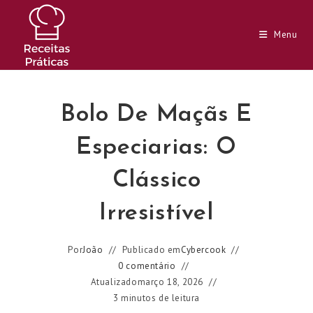
Ir
para
Menu
o
conteúdo
Bolo De Maçãs E
Especiarias: O
Clássico
Irresistível
Por
João
Publicado em
Cybercook
0 comentário
Atualizado
março 18, 2026
3 minutos de leitura