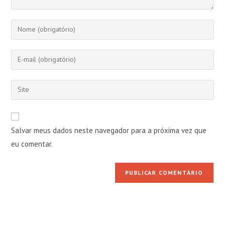
Digite
seu
nome
Digite
ou
seu
nome
endereço
Digite
de
de
o
usuário
e-
URL
para
mail
do
comentar
Salvar meus dados neste navegador para a próxima vez que
para
seu
comentar
eu comentar.
site
(opcional)