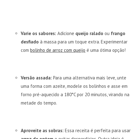
Varie os sabores:
Adicione
queijo ralado
ou
frango
desfiado
à massa para um toque extra. Experimentar
com
bolinho de arroz com queijo
é uma ótima opção!
Versão assada:
Para uma alternativa mais leve, unte
uma forma com azeite, modele os bolinhos e asse em
forno pré-aquecido a 180°C por 20 minutos, virando na
metade do tempo.
Aproveite as sobras:
Essa receita é perfeita para usar
arroz de ontem
e evitar desperdícios. Outra ideia é