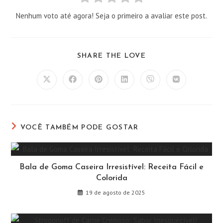
Nenhum voto até agora! Seja o primeiro a avaliar este post.
COMPARTILHAR
SHARE THE LOVE
ESTE
CONTEÚDO
Abre
Abre
Abre
Abre
Abre
Abre
em
em
em
em
em
em
uma
uma
uma
uma
uma
uma
nova
nova
nova
nova
nova
nova
janela
janela
janela
janela
janela
janela
VOCÊ TAMBÉM PODE GOSTAR
Bala de Goma Caseira Irresistível: Receita Fácil e
Colorida
19 de agosto de 2025