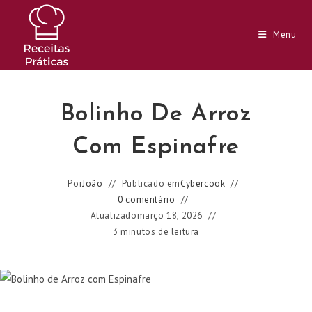
Ir
para
Menu
o
conteúdo
Bolinho De Arroz
Com Espinafre
Por
João
Publicado em
Cybercook
0 comentário
Atualizado
março 18, 2026
3 minutos de leitura