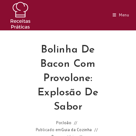
Ir
para
Menu
o
conteúdo
Bolinha De
Bacon Com
Provolone:
Explosão De
Sabor
Por
João
Publicado em
Guia da Cozinha