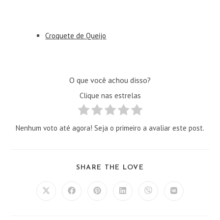
Croquete de Queijo
O que você achou disso?
Clique nas estrelas
Nenhum voto até agora! Seja o primeiro a avaliar este post.
COMPARTILHAR
SHARE THE LOVE
ESTE
CONTEÚDO
Abre
Abre
Abre
Abre
Abre
Abre
em
em
em
em
em
em
uma
uma
uma
uma
uma
uma
nova
nova
nova
nova
nova
nova