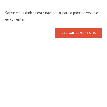
e-
URL
para
mail
do
comentar
Salvar meus dados neste navegador para a próxima vez que
para
seu
comentar
eu comentar.
site
(opcional)