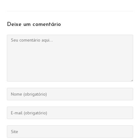
Deixe um comentário
Comentário
Digite
seu
nome
Digite
ou
seu
nome
endereço
Digite
de
de
o
usuário