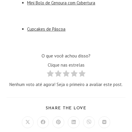
Mini Bolo de Cenoura com Cobertura
Cupcakes de Páscoa
O que você achou disso?
Clique nas estrelas
Nenhum voto até agora! Seja o primeiro a avaliar este post.
COMPARTILHAR
SHARE THE LOVE
ESTE
CONTEÚDO
Abre
Abre
Abre
Abre
Abre
Abre
em
em
em
em
em
em