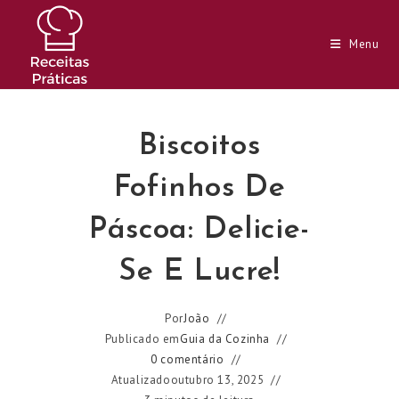
Ir
para
Menu
o
conteúdo
Biscoitos
Fofinhos De
Páscoa: Delicie-
Se E Lucre!
Por
João
Publicado em
Guia da Cozinha
0 comentário
Atualizado
outubro 13, 2025