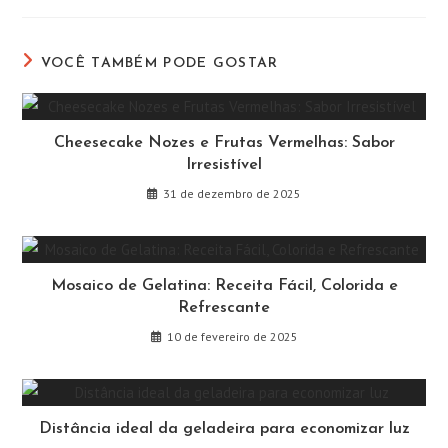
uma
uma
uma
uma
uma
uma
nova
nova
nova
nova
nova
nova
janela
janela
janela
janela
janela
janela
VOCÊ TAMBÉM PODE GOSTAR
Cheesecake Nozes e Frutas Vermelhas: Sabor
Irresistível
31 de dezembro de 2025
Mosaico de Gelatina: Receita Fácil, Colorida e
Refrescante
10 de fevereiro de 2025
Distância ideal da geladeira para economizar luz