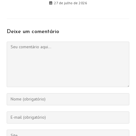
27 de julho de 2026
Deixe um comentário
Comentário
Digite
seu
nome
Digite
ou
seu
nome
endereço
Digite
de