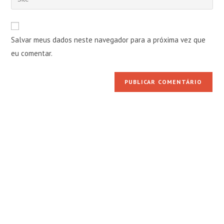
de
o
usuário
e-
URL
para
mail
do
comentar
Salvar meus dados neste navegador para a próxima vez que
para
seu
comentar
eu comentar.
site
(opcional)