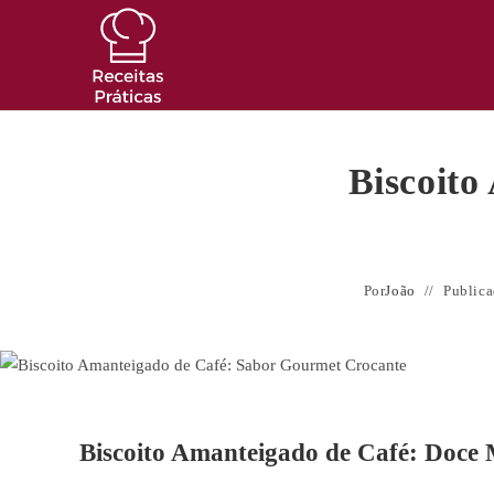
Ir
para
o
conteúdo
Biscoit
Por
João
Public
Biscoito Amanteigado de Café: Doc