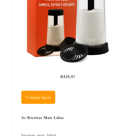
R$39,97
Comprar Agora
As Receitas Mais Lidas
[receitas_mais_lidas]