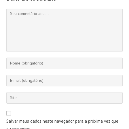
Comentário
Digite
seu
nome
Digite
ou
seu
nome
endereço
Digite
de
de
o
usuário
e-
URL
para
mail
do
comentar
Salvar meus dados neste navegador para a próxima vez que
para
seu
comentar
eu comentar.