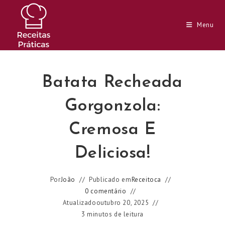
Ir
para
Menu
o
conteúdo
Batata Recheada
Gorgonzola:
Cremosa E
Deliciosa!
Por
João
Publicado em
Receitoca
0 comentário
Atualizado
outubro 20, 2025
3 minutos de leitura