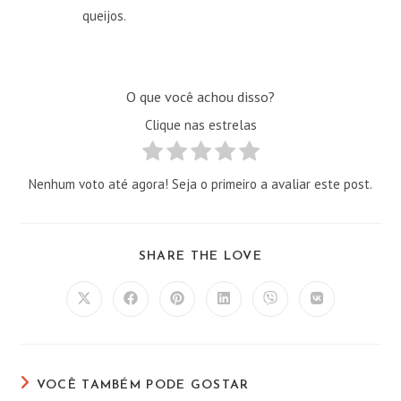
queijos.
O que você achou disso?
Clique nas estrelas
Nenhum voto até agora! Seja o primeiro a avaliar este post.
COMPARTILHAR
SHARE THE LOVE
ESTE
CONTEÚDO
Abre
Abre
Abre
Abre
Abre
Abre
em
em
em
em
em
em
uma
uma
uma
uma
uma
uma
nova
nova
nova
nova
nova
nova
janela
janela
janela
janela
janela
janela
VOCÊ TAMBÉM PODE GOSTAR