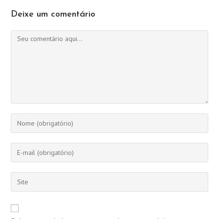
Deixe um comentário
Comentário
Digite
seu
nome
Digite
ou
seu
nome
endereço
Digite
de
de
o
usuário
e-
URL
para
mail
do
comentar