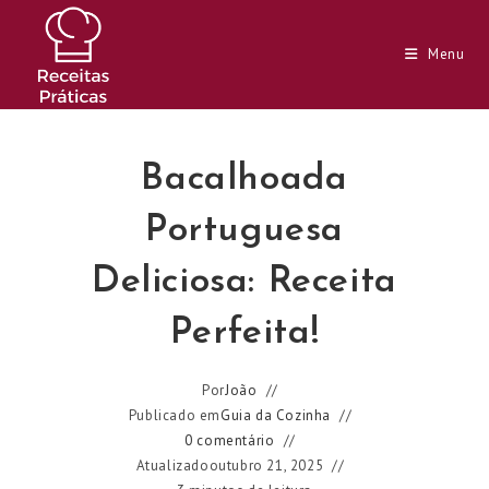
Ir
para
Menu
o
conteúdo
Bacalhoada
Portuguesa
Deliciosa: Receita
Perfeita!
Por
João
Publicado em
Guia da Cozinha
0 comentário
Atualizado
outubro 21, 2025