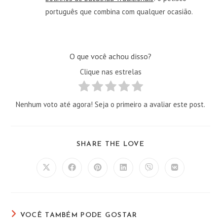
português que combina com qualquer ocasião.
O que você achou disso?
Clique nas estrelas
Nenhum voto até agora! Seja o primeiro a avaliar este post.
COMPARTILHAR
SHARE THE LOVE
ESTE
CONTEÚDO
Abre
Abre
Abre
Abre
Abre
Abre
em
em
em
em
em
em
uma
uma
uma
uma
uma
uma
nova
nova
nova
nova
nova
nova
janela
janela
janela
janela
janela
janela
VOCÊ TAMBÉM PODE GOSTAR