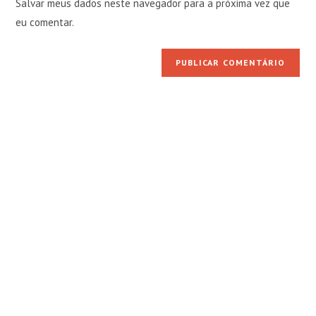
Salvar meus dados neste navegador para a próxima vez que
para
seu
comentar
eu comentar.
site
(opcional)