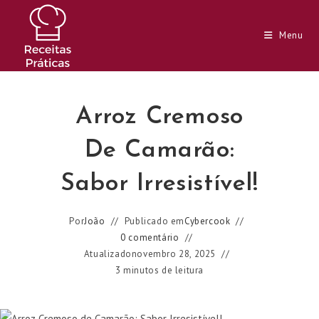
Ir
para
Menu
o
conteúdo
Arroz Cremoso
De Camarão:
Sabor Irresistível!
Por
João
Publicado em
Cybercook
0 comentário
Atualizado
novembro 28, 2025
3 minutos de leitura