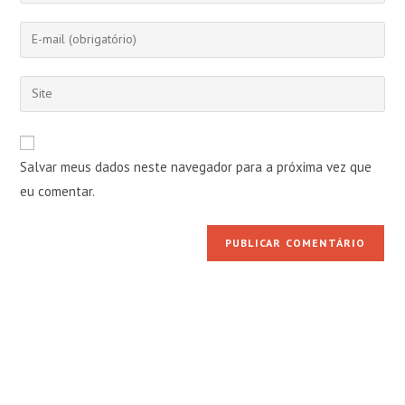
nome
Digite
ou
seu
nome
endereço
Digite
de
de
o
usuário
e-
URL
para
mail
do
comentar
Salvar meus dados neste navegador para a próxima vez que
para
seu
comentar
eu comentar.
site
(opcional)