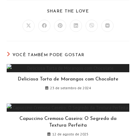
COMPARTILHAR
SHARE THE LOVE
ESTE
CONTEÚDO
Abre
Abre
Abre
Abre
Abre
Abre
em
em
em
em
em
em
uma
uma
uma
uma
uma
uma
nova
nova
nova
nova
nova
nova
janela
janela
janela
janela
janela
janela
VOCÊ TAMBÉM PODE GOSTAR
Deliciosa Torta de Morangos com Chocolate
23 de setembro de 2024
Capuccino Cremoso Caseiro: O Segredo da
Textura Perfeita
12 de agosto de 2025