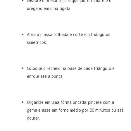
Misture o presunto, o requeijão, o tomate e o
orégano em uma tigela.
Abra a massa folhada e corte em triângulos
simétricos.
Coloque o recheio na base de cada triângulo e
enrole até a ponta.
Organize em uma fôrma untada, pincele com a
gema e asse em forno médio por 20 minutos ou até
dourar.