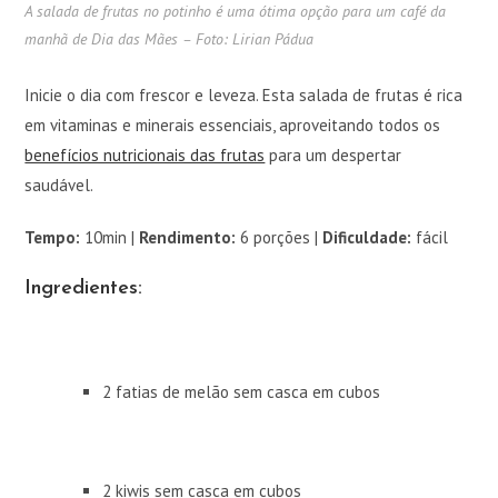
A salada de frutas no potinho é uma ótima opção para um café da
manhã de Dia das Mães – Foto: Lirian Pádua
Inicie o dia com frescor e leveza. Esta salada de frutas é rica
em vitaminas e minerais essenciais, aproveitando todos os
benefícios nutricionais das frutas
para um despertar
saudável.
Tempo:
10min |
Rendimento:
6 porções |
Dificuldade:
fácil
Ingredientes:
2 fatias de melão sem casca em cubos
2 kiwis sem casca em cubos