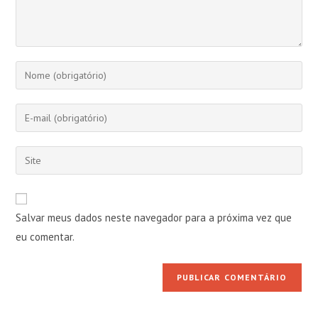
Digite
seu
nome
Digite
ou
seu
nome
endereço
Digite
de
de
o
usuário
e-
URL
para
mail
do
comentar
Salvar meus dados neste navegador para a próxima vez que
para
seu
comentar
eu comentar.
site
(opcional)