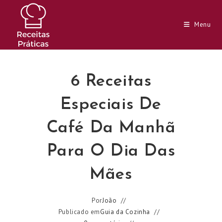
Ir
para
Menu
o
conteúdo
6 Receitas
Especiais De
Café Da Manhã
Para O Dia Das
Mães
Por
João
Publicado em
Guia da Cozinha