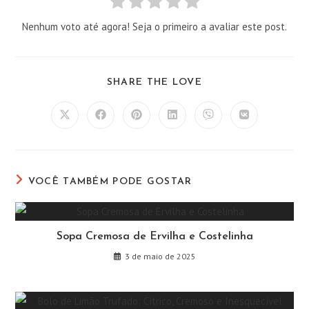
Nenhum voto até agora! Seja o primeiro a avaliar este post.
COMPARTILHAR
SHARE THE LOVE
ESTE
CONTEÚDO
Abre
Abre
Abre
Abre
Abre
Abre
em
em
em
em
em
em
uma
uma
uma
uma
uma
uma
nova
nova
nova
nova
nova
nova
janela
janela
janela
janela
janela
janela
VOCÊ TAMBÉM PODE GOSTAR
Sopa Cremosa de Ervilha e Costelinha
3 de maio de 2025