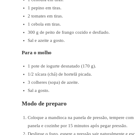
1 pepino em tiras.
2 tomates em tiras.
1 cebola em tiras.
300 g de peito de frango cozido e desfiado.
Sal e azeite a gosto.
Para o molho
1 pote de iogurte desnatado (170 g).
1/2 xícara (chá) de hortelã picada.
3 colheres (sopa) de azeite.
Sal a gosto.
Modo de preparo
Coloque a mandioca na panela de pressão, tempere com 
panela e cozinhe por 15 minutos após pegar pressão.
Desligue o fogo, espere a pressão sair naturalmente e 