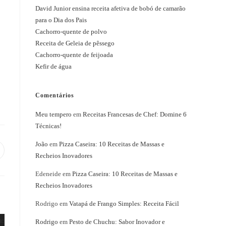
David Junior ensina receita afetiva de bobó de camarão
para o Dia dos Pais
Cachorro-quente de polvo
Receita de Geleia de pêssego
Cachorro-quente de feijoada
Kefir de água
Comentários
Meu tempero
em
Receitas Francesas de Chef: Domine 6
Técnicas!
João
em
Pizza Caseira: 10 Receitas de Massas e
bre
Recheios Inovadores
m
ma
Edeneide
em
Pizza Caseira: 10 Receitas de Massas e
ova
nela
Recheios Inovadores
Rodrigo
em
Vatapá de Frango Simples: Receita Fácil
Rodrigo
em
Pesto de Chuchu: Sabor Inovador e