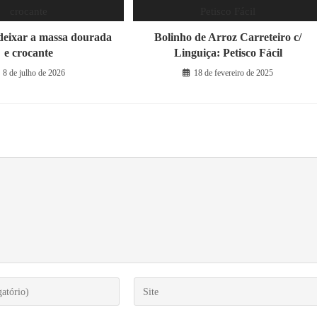
deixar a massa dourada
Bolinho de Arroz Carreteiro c/
e crocante
Linguiça: Petisco Fácil
8 de julho de 2026
18 de fevereiro de 2025
Digite
o