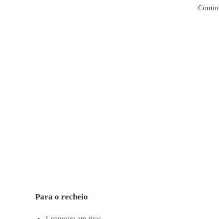
Contin
Para o recheio
1 cenoura em tiras.