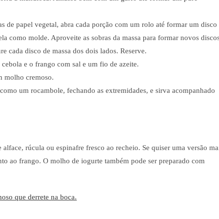
as de papel vegetal, abra cada porção com um rolo até formar um disco
gela como molde. Aproveite as sobras da massa para formar novos discos
re cada disco de massa dos dois lados. Reserve.
cebola e o frango com sal e um fio de azeite.
 um molho cremoso.
le como um rocambole, fechando as extremidades, e sirva acompanhado
e alface, rúcula ou espinafre fresco ao recheio. Se quiser uma versão ma
nto ao frango. O molho de iogurte também pode ser preparado com
moso que derrete na boca.