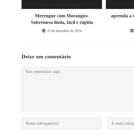
Merengue com Morangos:
aprenda a 
Sobremesa linda, fácil e rápida
22 de dezembro de 2024
Deixe um comentário
Comentário
Digite
Digite
seu
seu