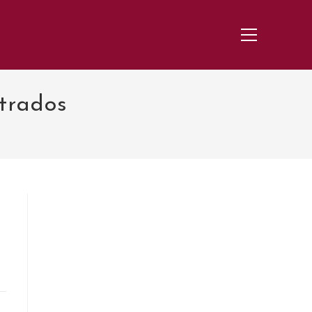
Menu
principal
trados
e