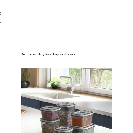
e
…
Recomendações Imperdíveis