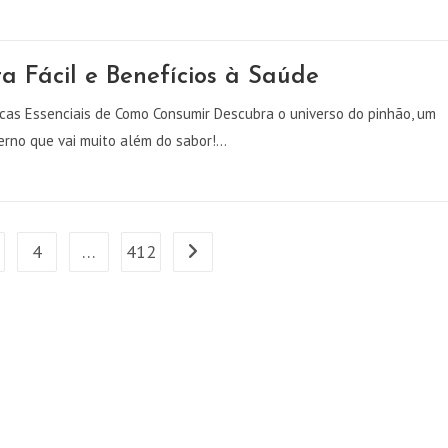
ta Fácil e Benefícios à Saúde
icas Essenciais de Como Consumir Descubra o universo do pinhão, um
verno que vai muito além do sabor!…
4
…
412
Ir para a próxima página