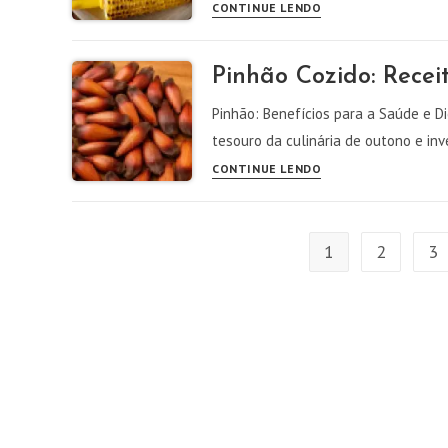
O
CONTINUE LENDO
perfeito
segredo
para
Pinhão Cozido: Recei
um
milho
Pinhão: Benefícios para a Saúde e D
cozido
tesouro da culinária de outono e in
perfeito
Pinhão
CONTINUE LENDO
e
Cozido:
mais
Receita
saboroso
Fácil
1
2
3
e
Benefícios
à
Saúde