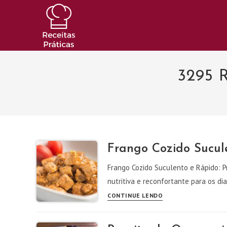
Ir
para
o
conteúdo
3295
R
Frango Cozido Sucul
Frango Cozido Suculento e Rápido: P
nutritiva e reconfortante para os dia
Frango
CONTINUE LENDO
Cozido
Suculento