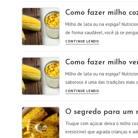
de
Como fazer milho coz
Festa
Junina:
Milho de lata ou na espiga? Nutrici
Receita
de forma saudável, você já se pergu
Tradicional
Como
CONTINUE LENDO
e
fazer
Fácil
milho
Como fazer milho ver
cozido
na
Milho de lata ou na espiga? Nutrici
espiga
saboroso é uma das tradições mais a
perfeito
Como
CONTINUE LENDO
fazer
milho
O segredo para um m
verde
cozido
Truque com açúcar deixa o milho coz
na
irresistível que agrada crianças e a
espiga