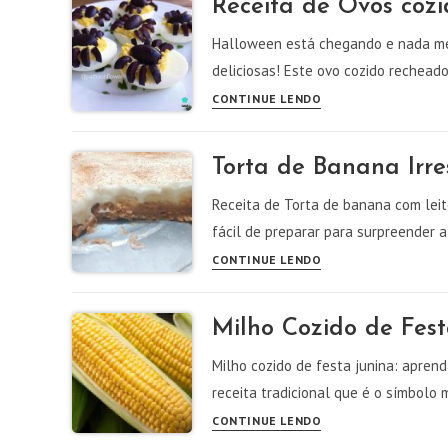
Receita de Ovos coz
e
Rápido:
Halloween está chegando e nada me
Pronto
deliciosas! Este ovo cozido rechead
em
Receita
CONTINUE LENDO
30
de
Minutos
Ovos
Torta de Banana Irre
cozidos
de
Receita de Torta de banana com leit
Halloween
fácil de preparar para surpreender a
Torta
CONTINUE LENDO
de
Banana
Milho Cozido de Festa
Irresistível
com
Milho cozido de festa junina: aprend
Leite
receita tradicional que é o símbol
Condensado
Milho
CONTINUE LENDO
Cozido
Cozido